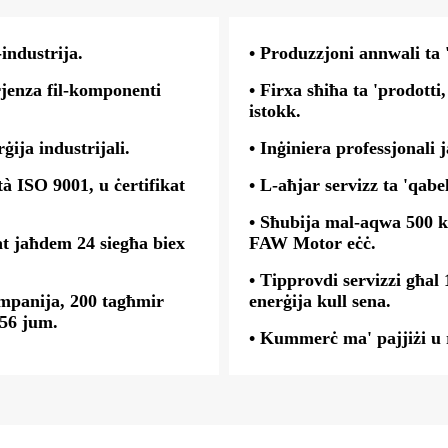
-industrija.
• Produzzjoni annwali ta '
rjenza fil-komponenti
• Firxa sħiħa ta 'prodott
istokk.
ġija industrijali.
• Inġiniera professjonali j
tà ISO 9001, u ċertifikat
• L-aħjar servizz ta 'qabe
• Sħubija mal-aqwa 500 ku
t jaħdem 24 siegħa biex
FAW Motor eċċ.
• Tipprovdi servizzi għal
umpanija, 200 tagħmir
enerġija kull sena.
 56 jum.
• Kummerċ ma' pajjiżi u 