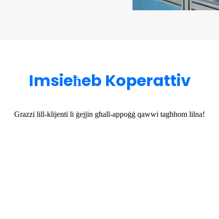
Imsieħeb Koperattiv
Grazzi lill-klijenti li ġejjin għall-appoġġ qawwi tagħhom lilna!