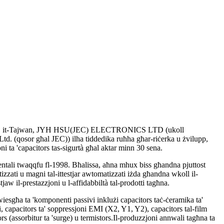
ity, it-Tajwan, JYH HSU(JEC) ELECTRONICS LTD (ukoll
d. (qosor għal JEC)) ilha tiddedika ruħha għar-riċerka u żvilupp,
 ta 'capacitors tas-sigurtà għal aktar minn 30 sena.
nentali twaqqfu fl-1998. Bħalissa, aħna mhux biss għandna pjuttost
izzati u magni tal-ittestjar awtomatizzati iżda għandna wkoll il-
tjaw il-prestazzjoni u l-affidabbiltà tal-prodotti tagħna.
wiesgħa ta 'komponenti passivi inklużi capacitors taċ-ċeramika ta'
, capacitors ta' soppressjoni EMI (X2, Y1, Y2), capacitors tal-film
rs (assorbitur ta 'surge) u termistors.Il-produzzjoni annwali tagħna ta