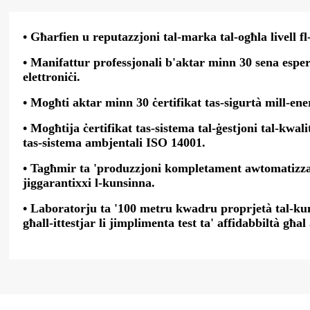
• Għarfien u reputazzjoni tal-marka tal-ogħla livell fl
• Manifattur professjonali b'aktar minn 30 sena espe
elettroniċi.
• Mogħti aktar minn 30 ċertifikat tas-sigurtà mill-ener
• Mogħtija ċertifikat tas-sistema tal-ġestjoni tal-kwali
tas-sistema ambjentali ISO 14001.
• Tagħmir ta 'produzzjoni kompletament awtomatizza
jiggarantixxi l-kunsinna.
• Laboratorju ta '100 metru kwadru proprjetà tal-k
għall-ittestjar li jimplimenta test ta' affidabbiltà għal