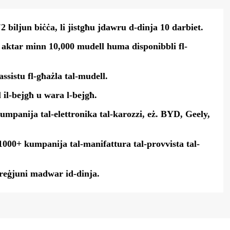
2 biljun biċċa, li jistgħu jdawru d-dinja 10 darbiet.
i, aktar minn 10,000 mudell huma disponibbli fl-
assistu fl-għażla tal-mudell.
l il-bejgħ u wara l-bejgħ.
mpanija tal-elettronika tal-karozzi, eż. BYD, Geely,
 1000+ kumpanija tal-manifattura tal-provvista tal-
reġjuni madwar id-dinja.