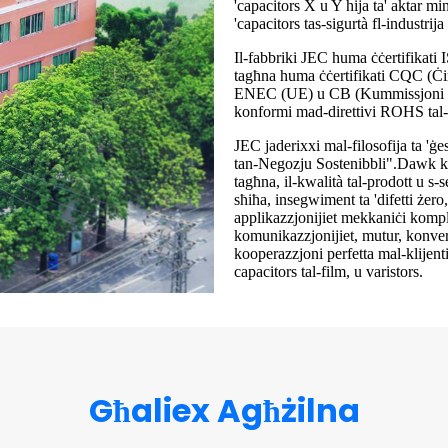
'capacitors X u Y hija ta' aktar m
'capacitors tas-sigurtà fl-industrija
Il-fabbriki JEC huma ċċertifikati
tagħna huma ċċertifikati CQC (Ċ
ENEC (UE) u CB (Kummissjoni Ele
konformi mad-direttivi ROHS ta
JEC jaderixxi mal-filosofija ta 'ġe
tan-Negozju Sostenibbli".Dawk kol
tagħna, il-kwalità tal-prodott u s-
sħiħa, insegwiment ta 'difetti żer
applikazzjonijiet mekkaniċi komplut
komunikazzjonijiet, mutur, konverti
kooperazzjoni perfetta mal-klijenti
capacitors tal-film, u varistors.
Għaliex Agħżilna