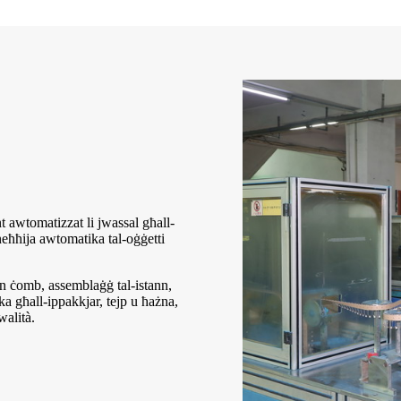
wtomatizzat li jwassal għall-
tneħħija awtomatika tal-oġġetti
n ċomb, assemblaġġ tal-istann,
ika għall-ippakkjar, tejp u ħażna,
walità.