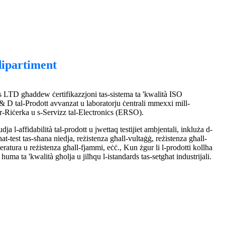
dipartiment
TD għaddew ċertifikazzjoni tas-sistema ta 'kwalità ISO
 D tal-Prodott avvanzat u laboratorju ċentrali mmexxi mill-
ar-Riċerka u s-Servizz tal-Electronics (ERSO).
dja l-affidabilità tal-prodott u jwettaq testijiet ambjentali, inkluża d-
ħat-test tas-sħana niedja, reżistenza għall-vultaġġ, reżistenza għall-
mperatura u reżistenza għall-fjammi, eċċ., Kun żgur li l-prodotti kollha
ma ta 'kwalità għolja u jilħqu l-istandards tas-setgħat industrijali.