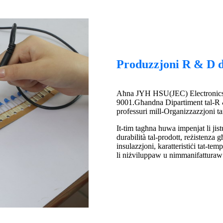
Produzzjoni R & D 
Aħna JYH HSU(JEC) Electronics L
9001.Għandna Dipartiment tal-R &
professuri mill-Organizzazzjoni t
It-tim tagħna huwa impenjat li jistu
durabilità tal-prodott, reżistenza g
insulazzjoni, karatteristiċi tat-te
li niżviluppaw u nimmanifatturaw hu