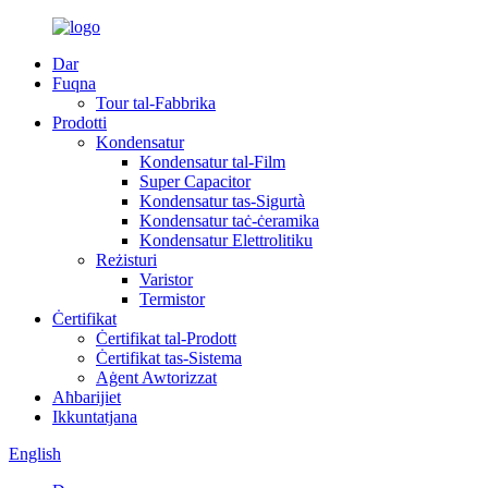
Dar
Fuqna
Tour tal-Fabbrika
Prodotti
Kondensatur
Kondensatur tal-Film
Super Capacitor
Kondensatur tas-Sigurtà
Kondensatur taċ-ċeramika
Kondensatur Elettrolitiku
Reżisturi
Varistor
Termistor
Ċertifikat
Ċertifikat tal-Prodott
Ċertifikat tas-Sistema
Aġent Awtorizzat
Aħbarijiet
Ikkuntatjana
English