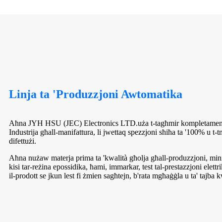
Linja ta 'Produzzjoni Awtomatika
Aħna JYH HSU (JEC) Electronics LTD.uża t-tagħmir kompletament a
Industrija għall-manifattura, li jwettaq spezzjoni sħiħa ta '100% u t-
difettużi.
Aħna nużaw materja prima ta 'kwalità għolja għall-produzzjoni, min
kisi tar-reżina epossidika, ħami, immarkar, test tal-prestazzjoni elettr
il-prodott se jkun lest fi żmien sagħtejn, b'rata mgħaġġla u ta' tajba k