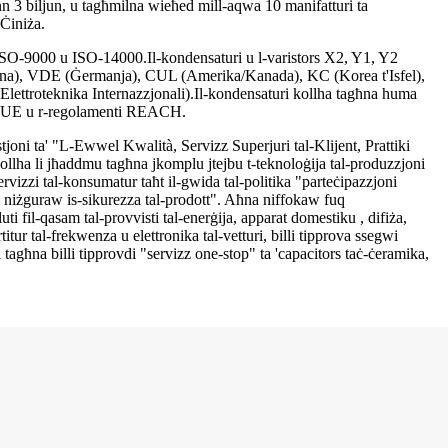
inn 3 biljun, u tagħmilna wieħed mill-aqwa 10 manifatturi ta
 Ċiniża.
 ISO-9000 u ISO-14000.Il-kondensaturi u l-varistors X2, Y1, Y2
ina), VDE (Ġermanja), CUL (Amerika/Kanada), KC (Korea t'Isfel),
ttroteknika Internazzjonali).Il-kondensaturi kollha tagħna huma
l-UE u r-regolamenti REACH.
stjoni ta' "L-Ewwel Kwalità, Servizz Superjuri tal-Klijent, Prattiki
lha li jħaddmu tagħna jkomplu jtejbu t-teknoloġija tal-produzzjoni
servizzi tal-konsumatur taħt il-gwida tal-politika "parteċipazzjoni
o, niżguraw is-sikurezza tal-prodott". Aħna niffokaw fuq
i fil-qasam tal-provvisti tal-enerġija, apparat domestiku , difiża,
tur tal-frekwenza u elettronika tal-vetturi, billi tipprova ssegwi
 tagħna billi tipprovdi "servizz one-stop" ta 'capacitors taċ-ċeramika,