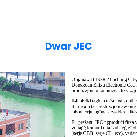
Dwar JEC
Oriġinaw fl-1988 f'Taichung C
Dongguan Zhixu Electronic Co., Lt
produzzjoni u kummerċjalizzazzjoni
Il-fabbriki tagħna taċ-Ċina konti
ftit magni tal-produzzjoni awtomat
laboratorju tagħna stess biex nittes
Fil-preżent, JEC tipproduċi firxa 
vultaġġ komuni u ta 'vultaġġ għoli
(serje CBB, serje CL, eċċ), varisto