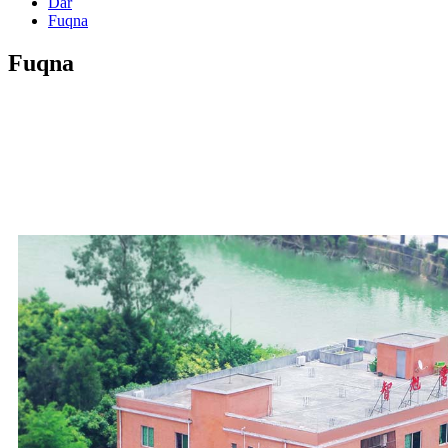
Dar
Fuqna
Fuqna