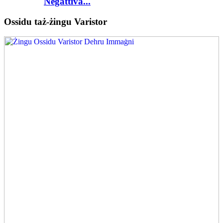
Negattiva...
Ossidu taż-żingu Varistor