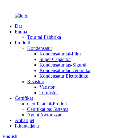
Dar
Fuqna
Tour tal-Fabbrika
Prodotti
Kondensatur
Kondensatur tal-Film
Super Capacitor
Kondensatur tas-Sigurtà
Kondensatur taċ-ċeramika
Kondensatur Elettrolitiku
Reżisturi
Varistor
Termistor
Ċertifikat
Ċertifikat tal-Prodott
Ċertifikat tas-Sistema
Aġent Awtorizzat
Aħbarijiet
Ikkuntatjana
English