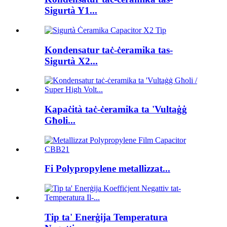
Sigurtà Y1...
Kondensatur taċ-ċeramika tas-
Sigurtà X2...
Kapaċità taċ-ċeramika ta 'Vultaġġ
Għoli...
Fi Polypropylene metallizzat...
Tip ta' Enerġija Temperatura