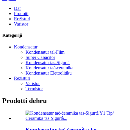
Dar
Prodotti
Reżisturi
Varistor
Kategoriji
Kondensatur
Kondensatur tal-Film
Super Capacitor
Kondensatur tas-Sigurtà
Kondensatur taċ-ċeramika
Kondensatur Elettrolitiku
Reżisturi
Varistor
Termistor
Prodotti dehru
Kondensatur taċ-ċeramika tas-